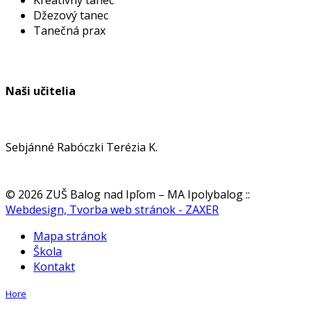
Kreatívny tanec
Džezový tanec
Tanečná prax
Naši učitelia
Sebjánné Rabóczki Terézia K.
© 2026 ZUŠ Balog nad Ipľom – MA Ipolybalog
::
Webdesign, Tvorba web stránok - ZAXER
Mapa stránok
Škola
Kontakt
Hore