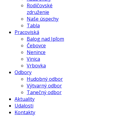
Rodičovské
združenie
Naše úspechy
Tabla
Pracoviská
Balog nad Ipľom
Čebovce
Nenince
Vinica
Vrbovka
Odbory
Hudobný odbor
Výtvarný odbor
Tanečný odbor
Aktuality
Udalosti
Kontakty