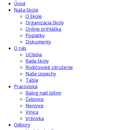
Úvod
Naša škola
O škole
Organizácia školy
Online prihláška
Poplatky
Dokumenty
O nás
Učitelia
Rada školy
Rodičovské združenie
Naše úspechy
Tabla
Pracoviská
Balog nad Ipľom
Čebovce
Nenince
Vinica
Vrbovka
Odbory