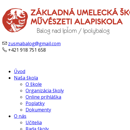
zusmabalog@gmail.com
+421 918 751 658
Úvod
Naša škola
O škole
Organizácia školy
Online prihláška
Poplatky
Dokumenty
O nás
Učitelia
Rada školy