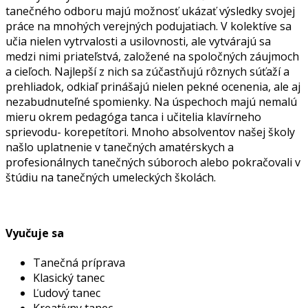
tanečného odboru majú možnosť ukázať výsledky svojej
práce na mnohých verejných podujatiach. V kolektíve sa
učia nielen vytrvalosti a usilovnosti, ale vytvárajú sa
medzi nimi priateľstvá, založené na spoločných záujmoch
a cieľoch. Najlepší z nich sa zúčastňujú rôznych súťaží a
prehliadok, odkiaľ prinášajú nielen pekné ocenenia, ale aj
nezabudnuteľné spomienky. Na úspechoch majú nemalú
mieru okrem pedagóga tanca i učitelia klavírneho
sprievodu- korepetítori. Mnoho absolventov našej školy
našlo uplatnenie v tanečných amatérskych a
profesionálnych tanečných súboroch alebo pokračovali v
štúdiu na tanečných umeleckých školách.
Vyučuje sa
Tanečná príprava
Klasický tanec
Ľudový tanec