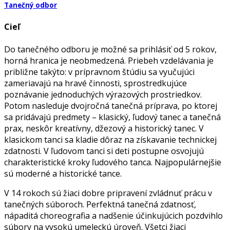
Tanečný odbor
Cieľ
Do tanečného odboru je možné sa prihlásiť od 5 rokov,
horná hranica je neobmedzená. Priebeh vzdelávania je
približne takýto: v prípravnom štúdiu sa vyučujúci
zameriavajú na hravé činnosti, sprostredkujúce
poznávanie jednoduchých výrazových prostriedkov.
Potom nasleduje dvojročná tanečná príprava, po ktorej
sa pridávajú predmety – klasický, ľudový tanec a tanečná
prax, neskôr kreatívny, džezový a historický tanec. V
klasickom tanci sa kladie dôraz na získavanie technickej
zdatnosti. V ľudovom tanci si deti postupne osvojujú
charakteristické kroky ľudového tanca. Najpopulárnejšie
sú moderné a historické tance.
V 14 rokoch sú žiaci dobre pripravení zvládnuť prácu v
tanečných súboroch. Perfektná tanečná zdatnosť,
nápaditá choreografia a nadšenie účinkujúcich pozdvihlo
súbory na vysokú umeleckú úroveň. Všetci žiaci