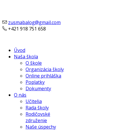
zusmabalog@gmail.com
+421 918 751 658
Úvod
Naša škola
O škole
Organizácia školy
Online prihláška
Poplatky
Dokumenty
O nás
Učitelia
Rada školy
Rodičovské
združenie
Naše úspechy