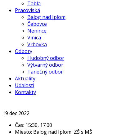
Tabla
Pracoviská
Balog nad Ipľom
Čebovce
Nenince
Vinica
Vrbovka
Odbory
Hudobný odbor
Výtvarný odbor
Tanečný odbor
Aktuality
Udalosti
Kontakty
19
dec
2022
Čas:
15:30, 17.00
Miesto:
Balog nad Ipľom, ZŠ s MŠ