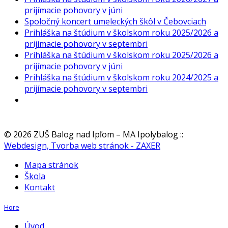
prijímacie pohovory v júni
Spoločný koncert umeleckých škôl v Čebovciach
Prihláška na štúdium v školskom roku 2025/2026 a
prijímacie pohovory v septembri
Prihláška na štúdium v školskom roku 2025/2026 a
prijímacie pohovory v júni
Prihláška na štúdium v školskom roku 2024/2025 a
prijímacie pohovory v septembri
© 2026 ZUŠ Balog nad Ipľom – MA Ipolybalog
::
Webdesign, Tvorba web stránok - ZAXER
Mapa stránok
Škola
Kontakt
Hore
Úvod