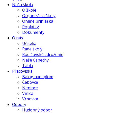
Naša škola
O škole
Organizácia školy
Online prihláška
Poplatky
Dokumenty
O nás
Učitelia
Rada školy
Rodičovské združenie
Naše úspechy
Tabla
Pracoviská
Balog nad Ipľom
Čebovce
Nenince
Vinica
Vrbovka
Odbory
Hudobný odbor