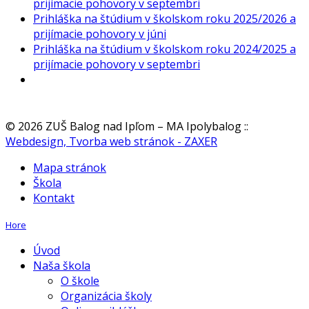
prijímacie pohovory v septembri
Prihláška na štúdium v školskom roku 2025/2026 a
prijímacie pohovory v júni
Prihláška na štúdium v školskom roku 2024/2025 a
prijímacie pohovory v septembri
© 2026 ZUŠ Balog nad Ipľom – MA Ipolybalog
::
Webdesign, Tvorba web stránok - ZAXER
Mapa stránok
Škola
Kontakt
Hore
Úvod
Naša škola
O škole
Organizácia školy