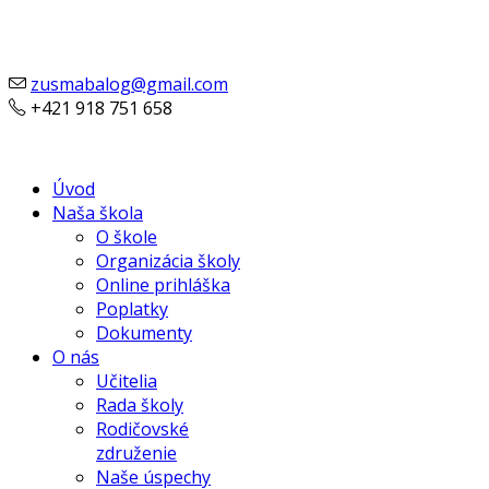
zusmabalog@gmail.com
+421 918 751 658
Úvod
Naša škola
O škole
Organizácia školy
Online prihláška
Poplatky
Dokumenty
O nás
Učitelia
Rada školy
Rodičovské
združenie
Naše úspechy