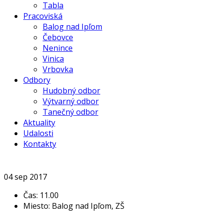
Tabla
Pracoviská
Balog nad Ipľom
Čebovce
Nenince
Vinica
Vrbovka
Odbory
Hudobný odbor
Výtvarný odbor
Tanečný odbor
Aktuality
Udalosti
Kontakty
04
sep
2017
Čas:
11.00
Miesto:
Balog nad Ipľom, ZŠ