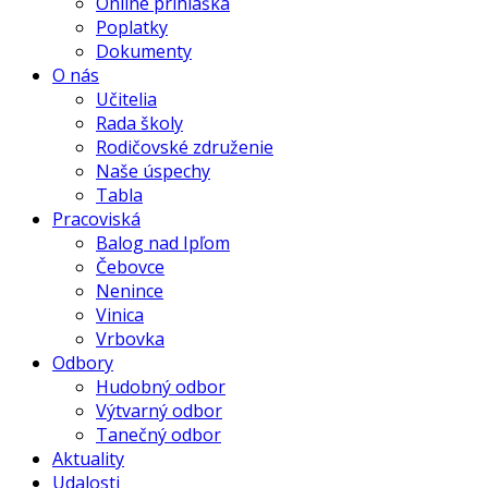
Online prihláška
Poplatky
Dokumenty
O nás
Učitelia
Rada školy
Rodičovské združenie
Naše úspechy
Tabla
Pracoviská
Balog nad Ipľom
Čebovce
Nenince
Vinica
Vrbovka
Odbory
Hudobný odbor
Výtvarný odbor
Tanečný odbor
Aktuality
Udalosti