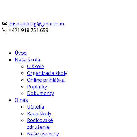
zusmabalog@gmail.com
+421 918 751 658
Úvod
Naša škola
O škole
Organizácia školy
Online prihláška
Poplatky
Dokumenty
O nás
Učitelia
Rada školy
Rodičovské
združenie
Naše úspechy