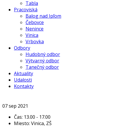
Tabla
Pracoviská
Balog nad Ipľom
Čebovce
Nenince
Vinica
Vrbovka
Odbory
Hudobný odbor
Výtvarný odbor
Tanečný odbor
Aktuality
Udalosti
Kontakty
07
sep
2021
Čas:
13.00 - 17.00
Miesto:
Vinica, ZŠ